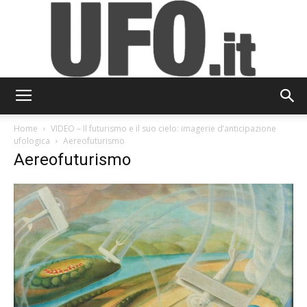
UFO.it
Home
VIDEO – Il futurismo e il suo cielo: imagerie d’anticipazione
ufologica
Aereofuturismo
Aereofuturismo