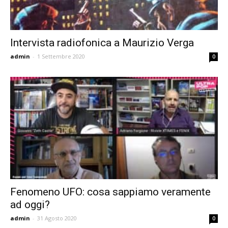
Intervista radiofonica a Maurizio Verga
admin
-
1 Settembre 2020
0
Fenomeno UFO: cosa sappiamo veramente
ad oggi?
admin
-
31 Agosto 2020
0