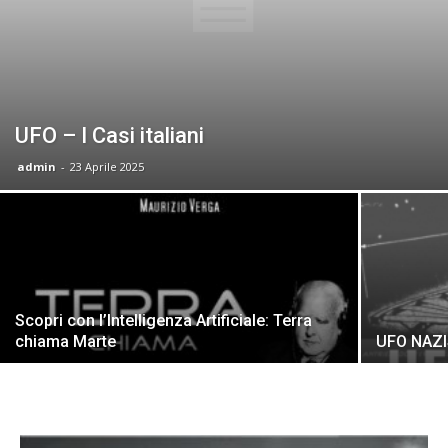
UFO – I Casi italiani
admin
-
23 Aprile 2025
Scopri con l’Intelligenza Artificiale: Terra
chiama Marte
UFO NAZIST