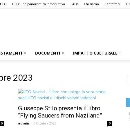
 UFO
UFO: una panoramica introduttiva
FAQs
Chi siamo
Contattaci
TR
UFO.it
ISTAMENTI
DOCUMENTI
IMPATTO CULTURALE
obre 2023
Giuseppe Stilo presenta il libro
“Flying Saucers from Naziland”
admin
-
6 Ottobre 2023
0
0