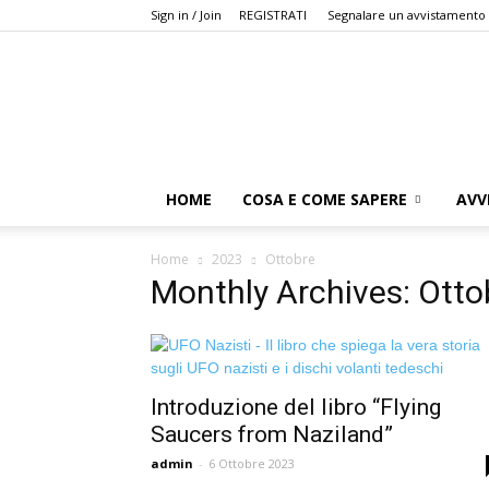
Sign in / Join
REGISTRATI
Segnalare un avvistamento
HOME
COSA E COME SAPERE
AVV
Home
2023
Ottobre
Monthly Archives: Ott
Introduzione del libro “Flying
Saucers from Naziland”
admin
-
6 Ottobre 2023