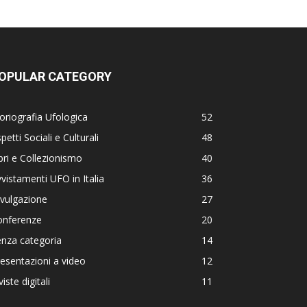
OPULAR CATEGORY
oriografia Ufologica
52
petti Sociali e Culturali
48
bri e Collezionismo
40
vistamenti UFO in Italia
36
vulgazione
27
onferenze
20
nza categoria
14
esentazioni a video
12
viste digitali
11