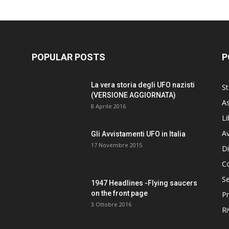
POPULAR POSTS
P
La vera storia degli UFO nazisti
St
(VERSIONE AGGIORNATA)
As
8 Aprile 2016
Li
Av
Gli Avvistamenti UFO in Italia
17 Novembre 2015
Di
C
Se
1947 Headlines -Flying saucers
on the front page
Pr
3 Ottobre 2016
Ri