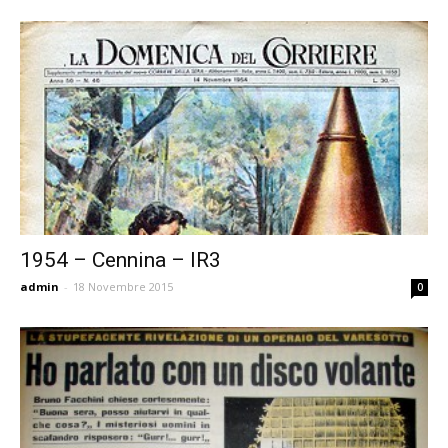
1954 – Cennina – IR3
admin
-
18 Novembre 2015
0