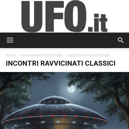
UFO.it
Home
Avvistamenti UFO in Italia
Incontri ravvicinati classici
INCONTRI RAVVICINATI CLASSICI