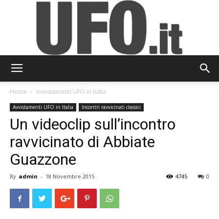
UFO.it
Home
Avvistamenti UFO in Italia
Avvistamenti UFO in Italia
Incontri ravvicinati classici
Un videoclip sull’incontro
ravvicinato di Abbiate
Guazzone
By
admin
-
18 Novembre 2015
4745
0