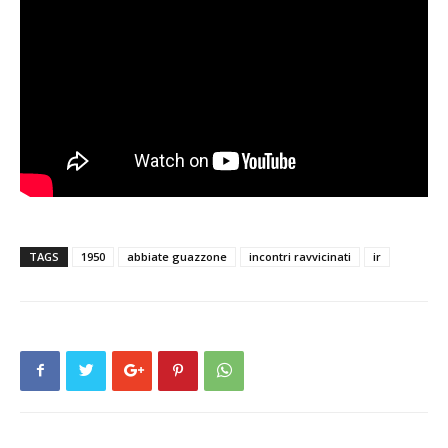
TAGS
1950
abbiate guazzone
incontri ravvicinati
ir