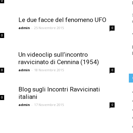
0
Le due facce del fenomeno UFO
admin
-
25 Novembre 2015
0
0
Un videoclip sull’incontro
ravvicinato di Cennina (1954)
admin
-
18 Novembre 2015
0
0
Blog sugli Incontri Ravvicinati
italiani
0
admin
-
17 Novembre 2015
0