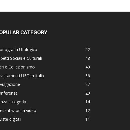
OPULAR CATEGORY
oriografia Ufologica
52
petti Sociali e Culturali
48
bri e Collezionismo
40
vistamenti UFO in Italia
36
vulgazione
27
onferenze
20
nza categoria
14
esentazioni a video
12
viste digitali
11