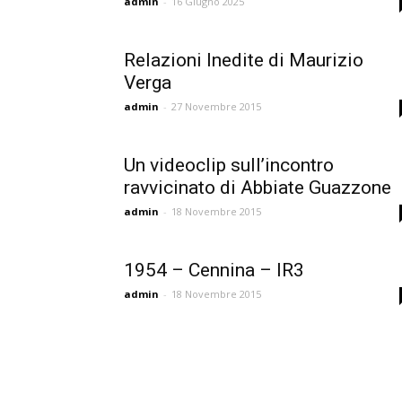
admin
-
16 Giugno 2025
Relazioni Inedite di Maurizio
Verga
admin
-
27 Novembre 2015
Un videoclip sull’incontro
ravvicinato di Abbiate Guazzone
admin
-
18 Novembre 2015
1954 – Cennina – IR3
admin
-
18 Novembre 2015