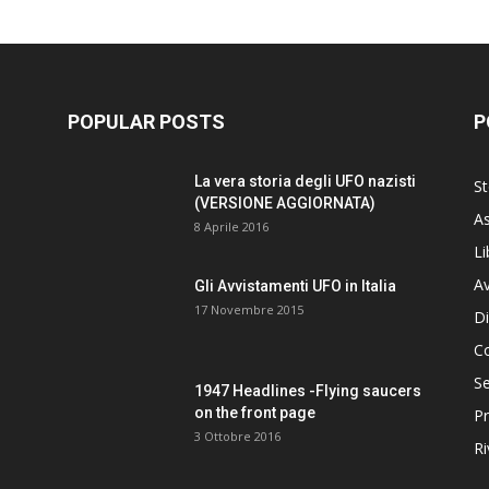
POPULAR POSTS
P
La vera storia degli UFO nazisti
St
(VERSIONE AGGIORNATA)
As
8 Aprile 2016
Li
Av
Gli Avvistamenti UFO in Italia
17 Novembre 2015
Di
C
Se
1947 Headlines -Flying saucers
on the front page
Pr
3 Ottobre 2016
Ri