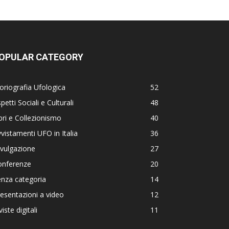
OPULAR CATEGORY
oriografia Ufologica
52
petti Sociali e Culturali
48
bri e Collezionismo
40
vistamenti UFO in Italia
36
vulgazione
27
onferenze
20
nza categoria
14
esentazioni a video
12
viste digitali
11