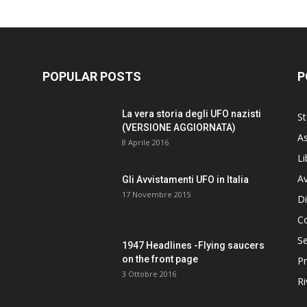
POPULAR POSTS
P
La vera storia degli UFO nazisti
St
(VERSIONE AGGIORNATA)
As
8 Aprile 2016
Li
Av
Gli Avvistamenti UFO in Italia
17 Novembre 2015
Di
C
Se
1947 Headlines -Flying saucers
on the front page
Pr
3 Ottobre 2016
Ri