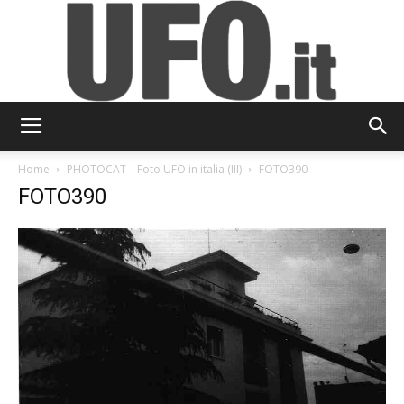
UFO.it
Home
PHOTOCAT – Foto UFO in italia (III)
FOTO390
FOTO390