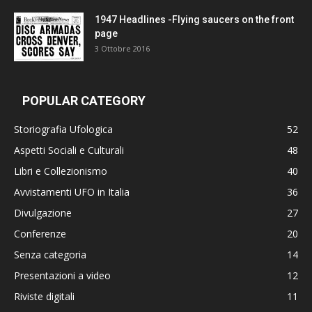
1947 Headlines -Flying saucers on the front
page
3 Ottobre 2016
POPULAR CATEGORY
Storiografia Ufologica
52
Aspetti Sociali e Culturali
48
Libri e Collezionismo
40
Avvistamenti UFO in Italia
36
Divulgazione
27
Conferenze
20
Senza categoria
14
Presentazioni a video
12
Riviste digitali
11