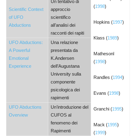
Un tentativo di
(
1998
)
Scientific Context
approccio
of UFO
scientifico
Hopkins (
1997
)
Abductions
all’analisi dei
racconti dei rapiti
Klass (
1989
)
UFO Abductions:
Una relazione
A Powerful
presentata da
Mathesonl
Emotional
K.Andersen
(
1998
)
Experience
dell’Augustana
University sulla
Randles (
1994
)
componente
psicologica dei
Evans (
1998
)
rapimenti
UFO Abductions
Un’introduzione del
Granchi (
1995
)
Overview
CUFOS al
fenomeno dei
Mack (
1995
)
Rapimenti
(
1999
)