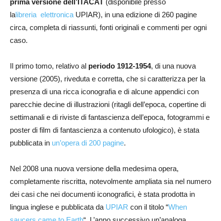
prima versione dell’ITACAT
(disponibile presso
la
libreria elettronica
UPIAR), in una edizione di 260 pagine
circa, completa di riassunti, fonti originali e commenti per ogni
caso.
Il primo tomo, relativo al
periodo 1912-1954
, di una nuova
versione (2005), riveduta e corretta, che si caratterizza per la
presenza di una ricca iconografia e di alcune appendici con
parecchie decine di illustrazioni (ritagli dell’epoca, copertine di
settimanali e di riviste di fantascienza dell’epoca, fotogrammi e
poster di film di fantascienza a contenuto ufologico), è stata
pubblicata in
un’opera di 200 pagine
.
Nel 2008 una nuova versione della medesima opera,
completamente riscritta, notevolmente ampliata sia nel numero
dei casi che nei documenti iconografici, è stata prodotta in
lingua inglese e pubblicata da
UPIAR
con il titolo “
When
saucers came to Earth
“. L’anno successivo un’analoga