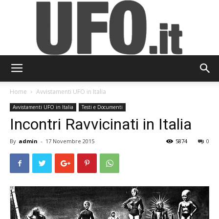
UFO.it
Home
Avvistamenti UFO in Italia
Avvistamenti UFO in Italia
Testi e Documenti
Incontri Ravvicinati in Italia
By
admin
-
17 Novembre 2015
5874
0