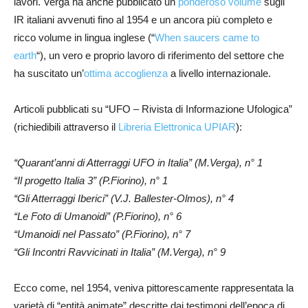
lavori. Verga ha anche pubblicato un
ponderoso volume
sugli
IR italiani avvenuti fino al 1954 e un ancora più completo e
ricco volume in lingua inglese (“
When saucers came to
earth
“), un vero e proprio lavoro di riferimento del settore che
ha suscitato un’
ottima accoglienza
a livello internazionale.
Articoli pubblicati su “UFO – Rivista di Informazione Ufologica”
(richiedibili attraverso il
Libreria Elettronica UPIAR
):
“Quarant’anni di Atterraggi UFO in Italia” (M.Verga), n° 1
“Il progetto Italia 3” (P.Fiorino), n° 1
“Gli Atterraggi Iberici” (V.J. Ballester-Olmos), n° 4
“Le Foto di Umanoidi” (P.Fiorino), n° 6
“Umanoidi nel Passato” (P.Fiorino), n° 7
“Gli Incontri Ravvicinati in Italia” (M.Verga), n° 9
Ecco come, nel 1954, veniva pittorescamente rappresentata la
varietà di “entità animate” descritte dai testimoni dell’epoca di