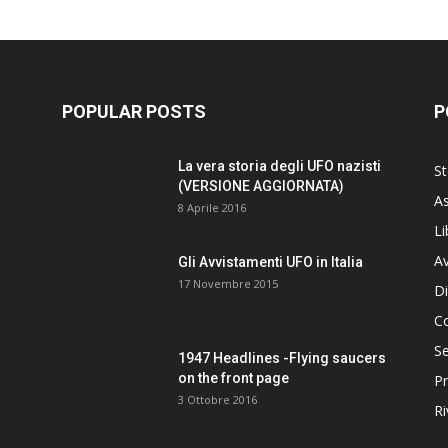
POPULAR POSTS
P
La vera storia degli UFO nazisti
St
(VERSIONE AGGIORNATA)
As
8 Aprile 2016
Li
Av
Gli Avvistamenti UFO in Italia
17 Novembre 2015
Di
C
Se
1947 Headlines -Flying saucers
on the front page
Pr
3 Ottobre 2016
Ri