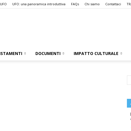
 UFO
UFO: una panoramica introduttiva
FAQs
Chi siamo
Contattaci
TR
UFO.it
ISTAMENTI
DOCUMENTI
IMPATTO CULTURALE