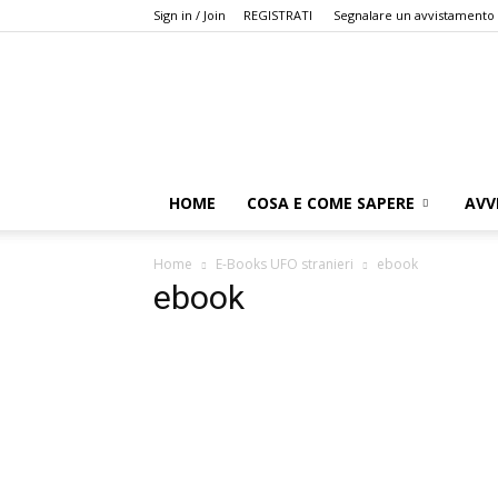
Sign in / Join
REGISTRATI
Segnalare un avvistamento
HOME
COSA E COME SAPERE
AVV
Home
E-Books UFO stranieri
ebook
ebook