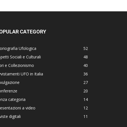
OPULAR CATEGORY
oriografia Ufologica
52
petti Sociali e Culturali
48
bri e Collezionismo
40
vistamenti UFO in Italia
36
vulgazione
27
onferenze
20
nza categoria
14
esentazioni a video
12
viste digitali
11