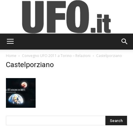
UFO.it
Home
Convegno UFO 2011 a Torino – Relazioni
Castelporziano
Castelporziano