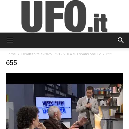
UFO.it
Home
Dibattito televisivo il 5/12/2014 su Espansione TV
655
655