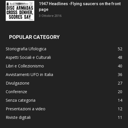
1947 Headlines -Flying saucers on the front
page
3 Ottobre 2016
POPULAR CATEGORY
Storiografia Ufologica
52
Aspetti Sociali e Culturali
48
Libri e Collezionismo
40
Avvistamenti UFO in Italia
36
Divulgazione
27
Conferenze
20
Senza categoria
14
Presentazioni a video
12
Riviste digitali
11