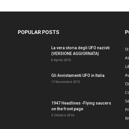
POPULAR POSTS
P
La vera storia degli UFO nazisti
St
(VERSIONE AGGIORNATA)
As
8 Aprile 2016
Li
Av
Gli Avvistamenti UFO in Italia
17 Novembre 2015
Di
C
Se
1947 Headlines -Flying saucers
on the front page
Pr
3 Ottobre 2016
Ri