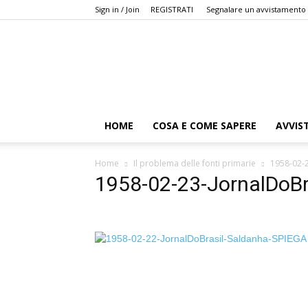
Sign in / Join
REGISTRATI
Segnalare un avvistamento
HOME
COSA E COME SAPERE
AVVIS
Home
Il problema delle fonti primarie
1958-02-2
1958-02-23-JornalDoBr