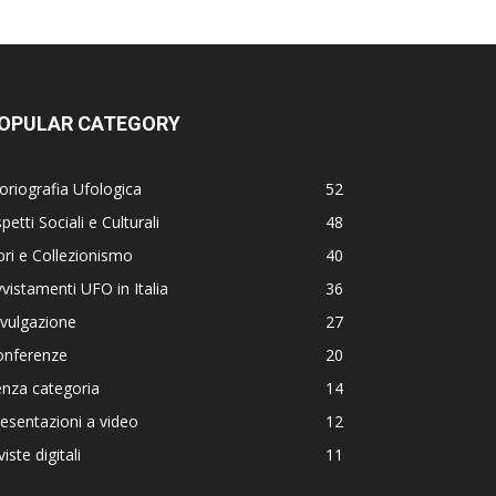
OPULAR CATEGORY
oriografia Ufologica
52
petti Sociali e Culturali
48
bri e Collezionismo
40
vistamenti UFO in Italia
36
vulgazione
27
onferenze
20
nza categoria
14
esentazioni a video
12
viste digitali
11