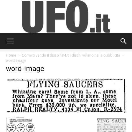
UFO.it
Home
Come ti vendo il disco 1947: i dischi volano nella pubblicità
word-image
word-image