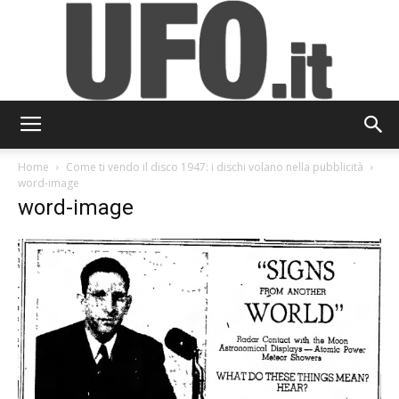
UFO.it
Home
Come ti vendo il disco 1947: i dischi volano nella pubblicità
word-image
word-image