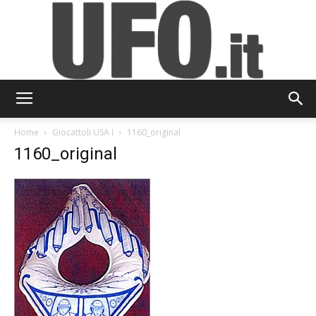
UFO.it
Home
Giocattoli USA I
1160_original
1160_original