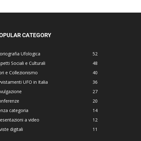
OPULAR CATEGORY
oriografia Ufologica
52
petti Sociali e Culturali
48
bri e Collezionismo
40
vistamenti UFO in Italia
36
vulgazione
27
onferenze
20
nza categoria
14
esentazioni a video
12
viste digitali
11