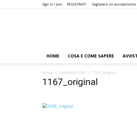
Sign in / Join
REGISTRATI
Segnalare un avvistamento
HOME
COSA E COME SAPERE
AVVIS
Home
Giocattoli USA I
1167_original
1167_original