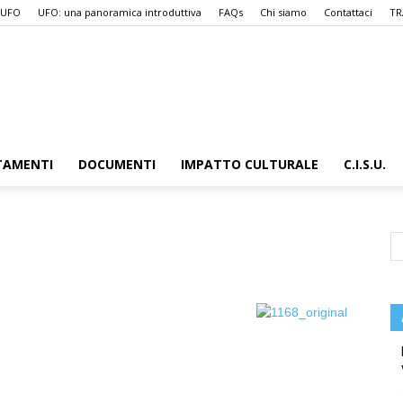
 UFO
UFO: una panoramica introduttiva
FAQs
Chi siamo
Contattaci
TR
UFO.it
TAMENTI
DOCUMENTI
IMPATTO CULTURALE
C.I.S.U.