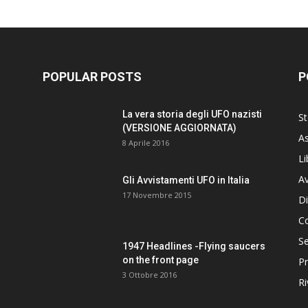
POPULAR POSTS
P
La vera storia degli UFO nazisti
St
(VERSIONE AGGIORNATA)
As
8 Aprile 2016
Li
Av
Gli Avvistamenti UFO in Italia
17 Novembre 2015
Di
C
Se
1947 Headlines -Flying saucers
on the front page
Pr
3 Ottobre 2016
Ri