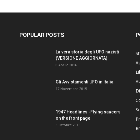
POPULAR POSTS
P
La vera storia degli UFO nazisti
St
(VERSIONE AGGIORNATA)
As
8 Aprile 2016
Li
Av
Gli Avvistamenti UFO in Italia
17 Novembre 2015
Di
C
Se
1947 Headlines -Flying saucers
on the front page
Pr
3 Ottobre 2016
Ri