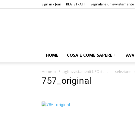
Sign in / Join
REGISTRATI
Segnalare un avvistamento
HOME
COSA E COME SAPERE
AVV
Home
Ritagli avvistamenti UFO italiani – selezione
757_original