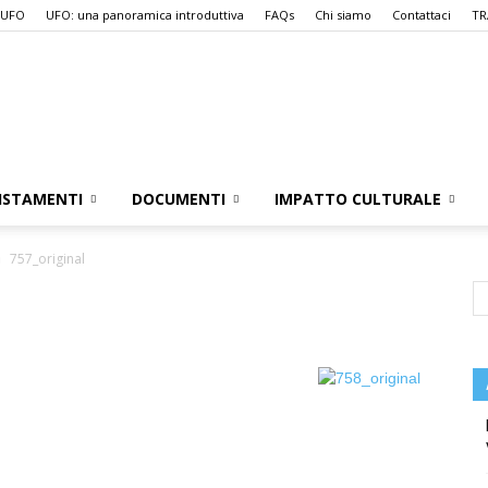
 UFO
UFO: una panoramica introduttiva
FAQs
Chi siamo
Contattaci
TR
UFO.it
ISTAMENTI
DOCUMENTI
IMPATTO CULTURALE
757_original