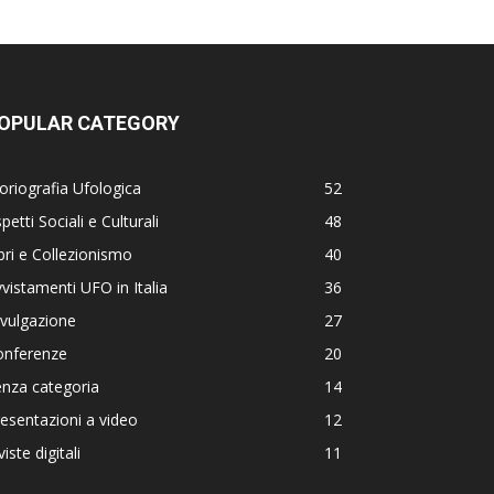
OPULAR CATEGORY
oriografia Ufologica
52
petti Sociali e Culturali
48
bri e Collezionismo
40
vistamenti UFO in Italia
36
vulgazione
27
onferenze
20
nza categoria
14
esentazioni a video
12
viste digitali
11