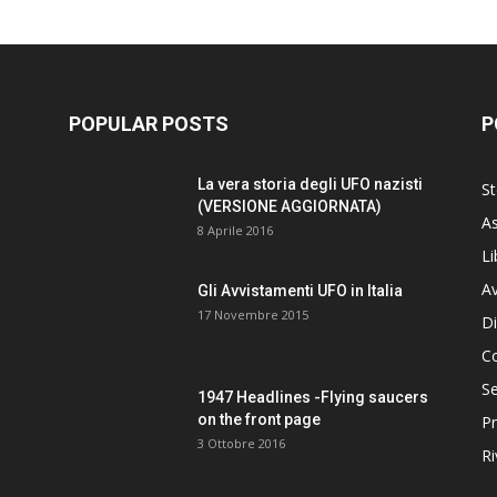
POPULAR POSTS
P
La vera storia degli UFO nazisti
St
(VERSIONE AGGIORNATA)
As
8 Aprile 2016
Li
Av
Gli Avvistamenti UFO in Italia
17 Novembre 2015
Di
C
Se
1947 Headlines -Flying saucers
on the front page
Pr
3 Ottobre 2016
Ri