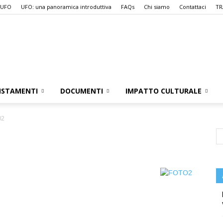
 UFO
UFO: una panoramica introduttiva
FAQs
Chi siamo
Contattaci
TR
UFO.it
ISTAMENTI
DOCUMENTI
IMPATTO CULTURALE
02