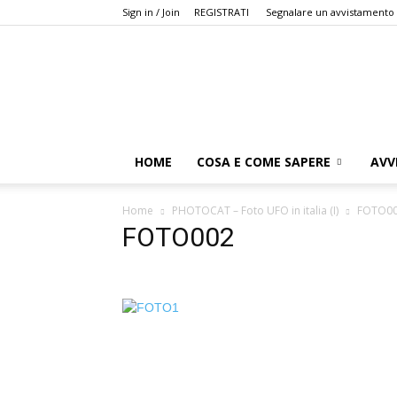
Sign in / Join
REGISTRATI
Segnalare un avvistamento
HOME
COSA E COME SAPERE
AVV
Home
PHOTOCAT – Foto UFO in italia (I)
FOTO0
FOTO002