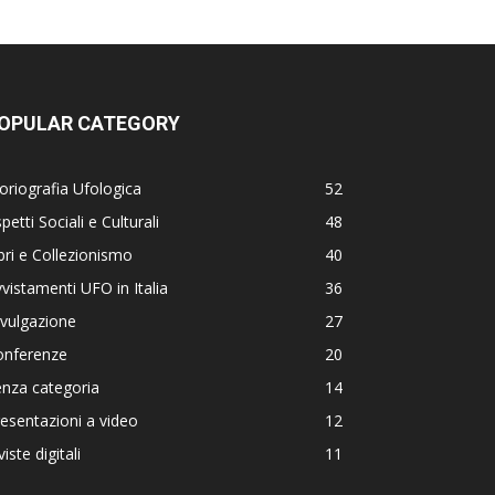
OPULAR CATEGORY
oriografia Ufologica
52
petti Sociali e Culturali
48
bri e Collezionismo
40
vistamenti UFO in Italia
36
vulgazione
27
onferenze
20
nza categoria
14
esentazioni a video
12
viste digitali
11