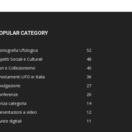
OPULAR CATEGORY
oriografia Ufologica
52
petti Sociali e Culturali
48
bri e Collezionismo
40
vistamenti UFO in Italia
36
vulgazione
27
onferenze
20
nza categoria
14
esentazioni a video
12
viste digitali
11