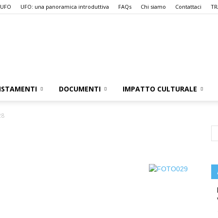
 UFO
UFO: una panoramica introduttiva
FAQs
Chi siamo
Contattaci
TR
UFO.it
ISTAMENTI
DOCUMENTI
IMPATTO CULTURALE
28