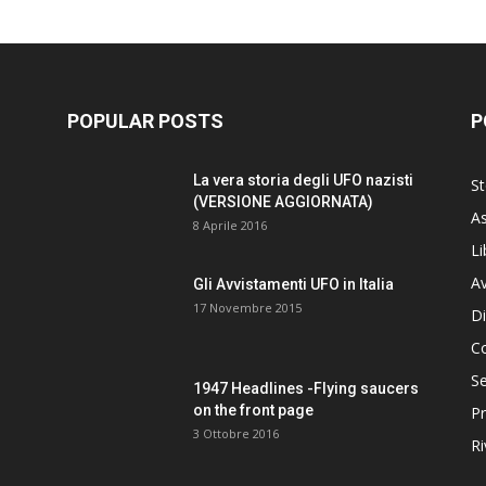
POPULAR POSTS
P
La vera storia degli UFO nazisti
St
(VERSIONE AGGIORNATA)
As
8 Aprile 2016
Li
Av
Gli Avvistamenti UFO in Italia
17 Novembre 2015
Di
C
Se
1947 Headlines -Flying saucers
on the front page
Pr
3 Ottobre 2016
Ri