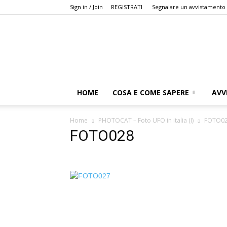
Sign in / Join
REGISTRATI
Segnalare un avvistamento
HOME
COSA E COME SAPERE
AVV
Home
PHOTOCAT – Foto UFO in italia (I)
FOTO0
FOTO028