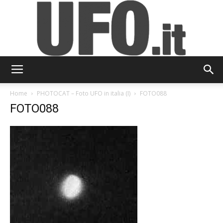
UFO.it
Home
PHOTOCAT – Foto UFO in italia (I)
FOTO088
FOTO088