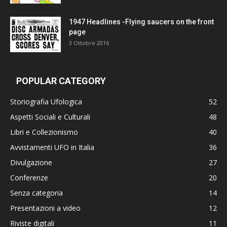
1947 Headlines -Flying saucers on the front
page
3 Ottobre 2016
POPULAR CATEGORY
Storiografia Ufologica
52
Aspetti Sociali e Culturali
48
Libri e Collezionismo
40
Avvistamenti UFO in Italia
36
Divulgazione
27
Conferenze
20
Senza categoria
14
Presentazioni a video
12
Riviste digitali
11