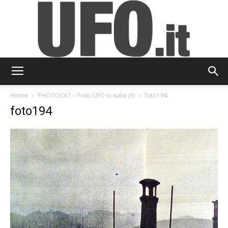
UFO.it
Home
PHOTOCAT – Foto UFO in italia (II)
foto194
foto194