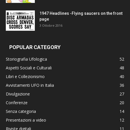
1947 Headlines -Flying saucers on the front
page
3 Ottobre 2016
POPULAR CATEGORY
Storiografia Ufologica
52
Aspetti Sociali e Culturali
48
Libri e Collezionismo
40
Avvistamenti UFO in Italia
36
Divulgazione
27
Conferenze
20
Senza categoria
14
Presentazioni a video
12
Riviste digitali
11