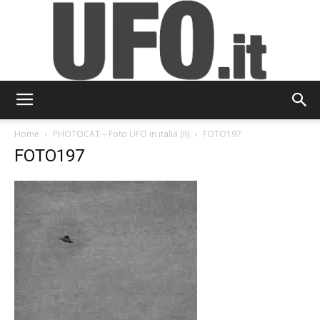
UFO.it
Home
PHOTOCAT – Foto UFO in italia (II)
FOTO197
FOTO197