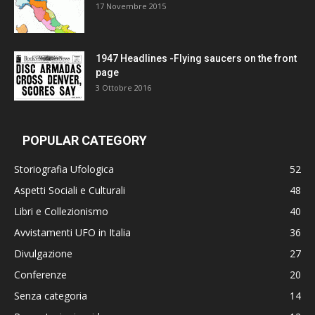
17 Novembre 2015
1947 Headlines -Flying saucers on the front
page
3 Ottobre 2016
POPULAR CATEGORY
Storiografia Ufologica
52
Aspetti Sociali e Culturali
48
Libri e Collezionismo
40
Avvistamenti UFO in Italia
36
Divulgazione
27
Conferenze
20
Senza categoria
14