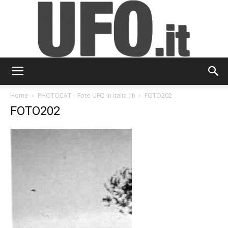
UFO.it
Home
PHOTOCAT – Foto UFO in italia (II)
FOTO202
FOTO202