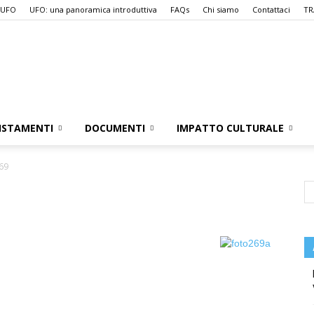
 UFO
UFO: una panoramica introduttiva
FAQs
Chi siamo
Contattaci
TR
UFO.it
ISTAMENTI
DOCUMENTI
IMPATTO CULTURALE
69