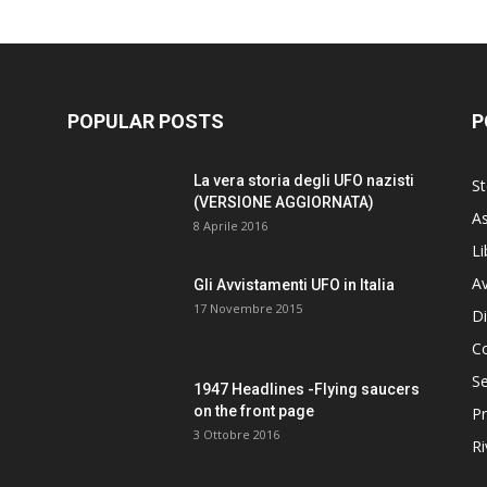
POPULAR POSTS
P
La vera storia degli UFO nazisti
St
(VERSIONE AGGIORNATA)
As
8 Aprile 2016
Li
Av
Gli Avvistamenti UFO in Italia
17 Novembre 2015
Di
C
Se
1947 Headlines -Flying saucers
on the front page
Pr
3 Ottobre 2016
Ri