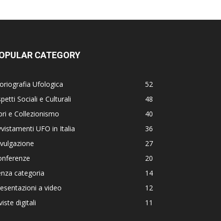
OPULAR CATEGORY
oriografia Ufologica
52
petti Sociali e Culturali
48
bri e Collezionismo
40
vistamenti UFO in Italia
36
vulgazione
27
onferenze
20
nza categoria
14
esentazioni a video
12
viste digitali
11