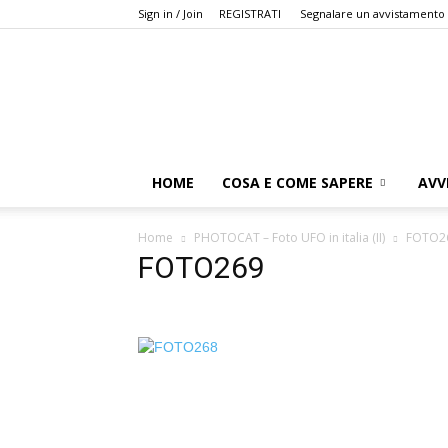
Sign in / Join
REGISTRATI
Segnalare un avvistamento
HOME
COSA E COME SAPERE
AVV
Home
PHOTOCAT – Foto UFO in italia (II)
FOTO2
FOTO269