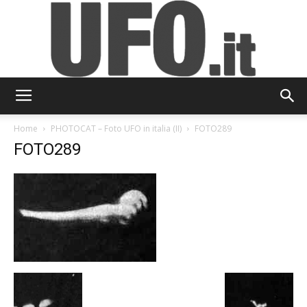
UFO.it
Home
PHOTOCAT – Foto UFO in italia (II)
FOTO289
FOTO289