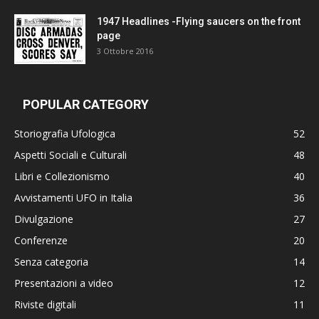
1947 Headlines -Flying saucers on the front
page
3 Ottobre 2016
POPULAR CATEGORY
Storiografia Ufologica
52
Aspetti Sociali e Culturali
48
Libri e Collezionismo
40
Avvistamenti UFO in Italia
36
Divulgazione
27
Conferenze
20
Senza categoria
14
Presentazioni a video
12
Riviste digitali
11