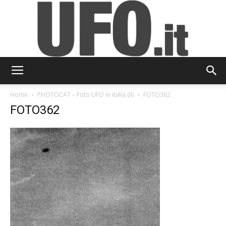
UFO.it
Home
PHOTOCAT – Foto UFO in italia (II)
FOTO362
FOTO362