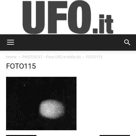
UFO.it
Home
PHOTOCAT – Foto UFO in italia (II)
FOTO115
FOTO115