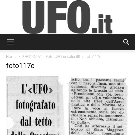
UFO.it
Home
PHOTOCAT – Foto UFO in italia (II)
foto117c
foto117c