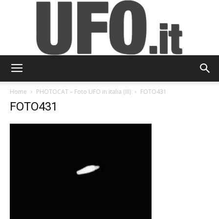
UFO.it
Home
PHOTOCAT – Foto UFO in italia (III)
FOTO431
FOTO431