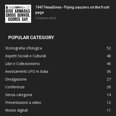
1947 Headlines -Flying saucers on the front
page
3 Ottobre 2016
POPULAR CATEGORY
Storiografia Ufologica
52
Aspetti Sociali e Culturali
48
Libri e Collezionismo
40
Avvistamenti UFO in Italia
36
Divulgazione
27
Conferenze
20
Senza categoria
14
Presentazioni a video
12
Riviste digitali
11