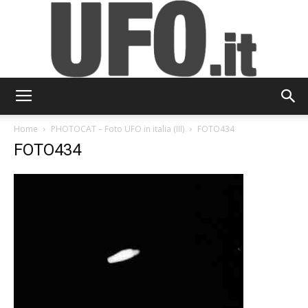
UFO.it
Home
PHOTOCAT – Foto UFO in italia (III)
FOTO434
FOTO434