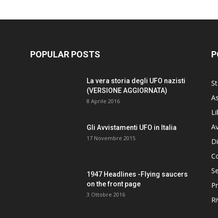
POPULAR POSTS
P
La vera storia degli UFO nazisti
St
(VERSIONE AGGIORNATA)
As
8 Aprile 2016
Li
Av
Gli Avvistamenti UFO in Italia
17 Novembre 2015
Di
C
Se
1947 Headlines -Flying saucers
on the front page
Pr
3 Ottobre 2016
Ri