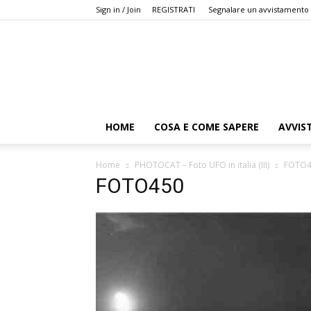
Sign in / Join
REGISTRATI
Segnalare un avvistamento
HOME
COSA E COME SAPERE
AVVIS
Home
PHOTOCAT – Foto UFO in italia (III)
FOTO4
FOTO450