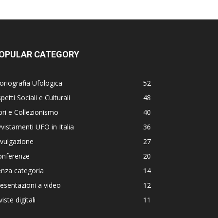
OPULAR CATEGORY
oriografia Ufologica
52
petti Sociali e Culturali
48
bri e Collezionismo
40
vistamenti UFO in Italia
36
vulgazione
27
onferenze
20
nza categoria
14
esentazioni a video
12
viste digitali
11