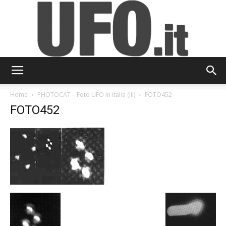
UFO.it
Home
PHOTOCAT – Foto UFO in italia (III)
FOTO452
FOTO452