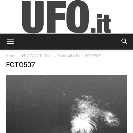
UFO.it
Home
PHOTOCAT – Foto UFO in italia (III)
FOTO507
FOTO507