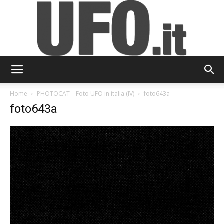
UFO.it
Home
PHOTOCAT – Foto UFO in italia (IV)
foto643a
foto643a