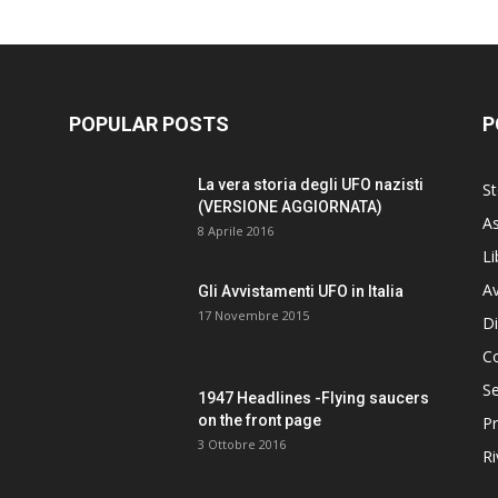
POPULAR POSTS
P
La vera storia degli UFO nazisti
St
(VERSIONE AGGIORNATA)
As
8 Aprile 2016
Li
Av
Gli Avvistamenti UFO in Italia
17 Novembre 2015
Di
C
Se
1947 Headlines -Flying saucers
on the front page
Pr
3 Ottobre 2016
Ri