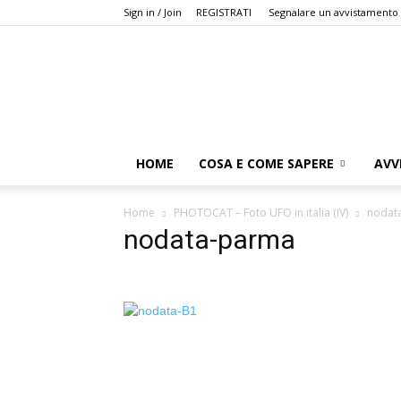
Sign in / Join
REGISTRATI
Segnalare un avvistamento
HOME
COSA E COME SAPERE
AVV
Home
PHOTOCAT – Foto UFO in italia (IV)
nodat
nodata-parma