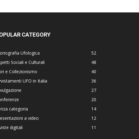
OPULAR CATEGORY
oriografia Ufologica
52
petti Sociali e Culturali
48
bri e Collezionismo
40
vistamenti UFO in Italia
36
vulgazione
27
onferenze
20
nza categoria
14
esentazioni a video
12
viste digitali
11