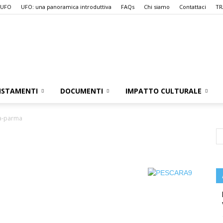
 UFO
UFO: una panoramica introduttiva
FAQs
Chi siamo
Contattaci
TR
UFO.it
ISTAMENTI
DOCUMENTI
IMPATTO CULTURALE
a-parma