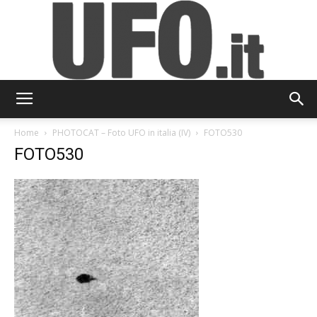
UFO.it
Home
PHOTOCAT – Foto UFO in italia (IV)
FOTO530
FOTO530