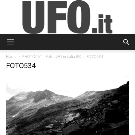
UFO.it
Home
PHOTOCAT – Foto UFO in italia (IV)
FOTO534
FOTO534