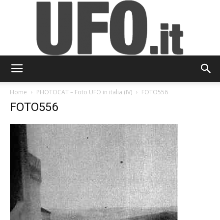
UFO.it
Home
PHOTOCAT – Foto UFO in italia (IV)
FOTO556
FOTO556