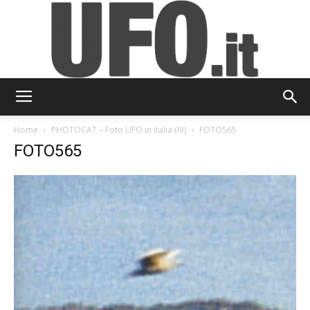
UFO.it
Home
PHOTOCAT – Foto UFO in italia (IV)
FOTO565
FOTO565