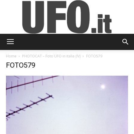
UFO.it
Home
PHOTOCAT – Foto UFO in italia (IV)
FOTO579
FOTO579