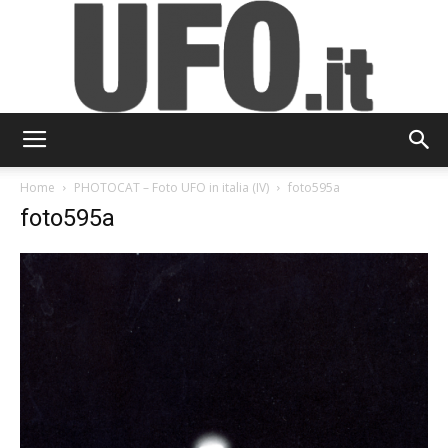
UFO.it
Home
PHOTOCAT – Foto UFO in italia (IV)
foto595a
foto595a