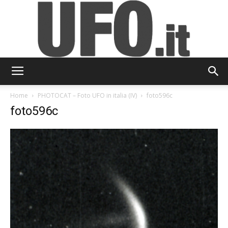
UFO.it
Home
PHOTOCAT – Foto UFO in italia (IV)
foto596c
foto596c