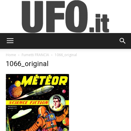
UFO.it
Home
Fumetti FRANCIA
1066_original
1066_original