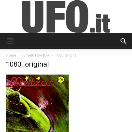
UFO.it
Home
Fumetti FRANCIA
1080_original
1080_original