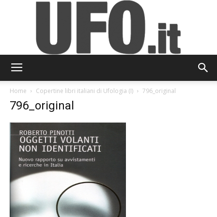
UFO.it
Home
Copertine libri italiani di Ufologia (I)
796_original
796_original