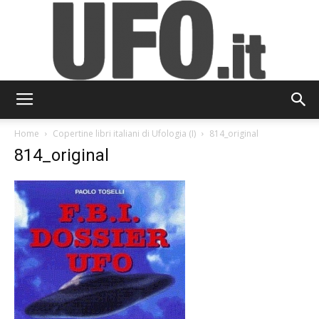
UFO.it
Home
Copertine libri italiani di Ufologia (I)
814_original
814_original