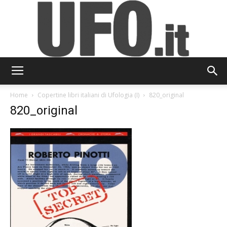
UFO.it
Home
Copertine libri italiani di Ufologia (I)
820_original
820_original