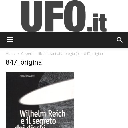
UFO.it
Home
Copertine libri italiani di Ufologia (I)
847_original
847_original