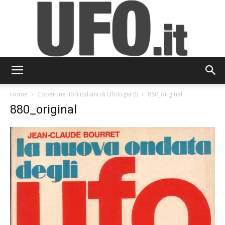
UFO.it
Home
Copertine libri italiani di Ufologia (I)
880_original
880_original